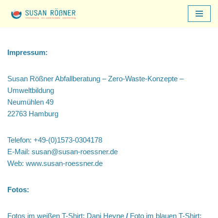
Zum
Inhalt
springen
Impressum:
Susan Rößner Abfallberatung – Zero-Waste-Konzepte –
Umweltbildung
Neumühlen 49
22763 Hamburg
Telefon: +49-(0)1573-0304178
E-Mail: susan@susan-roessner.de
Web: www.susan-roessner.de
Fotos:
Fotos im weißen T-Shirt: Dani Heyne
/
Foto im blauen T-Shirt: