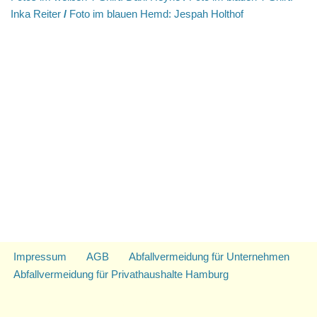
Inka Reiter
/
Foto im blauen Hemd: Jespah Holthof
Impressum
AGB
Abfallvermeidung für Unternehmen
Abfallvermeidung für Privathaushalte Hamburg
Neve
| Präsentiert von
WordPress